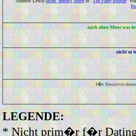
Andrew Lewis (
Blue_beetle
),
zitiert
in "
The Filter Bubble
" v
Pa
auch ohne Moos was l
nicht so t
f�r Besserverdien
LEGENDE:
* Nicht prim�r f�r Datin