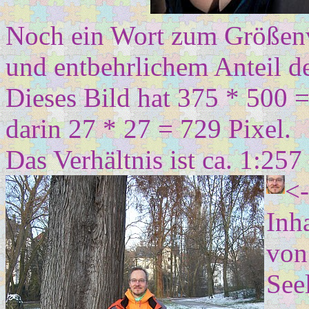
Noch ein Wort zum Größenv
und entbehrlichem Anteil de
Dieses Bild hat 375 * 500 
darin 27 * 27 = 729 Pixel.
Das Verhältnis ist ca. 1:257 
<-
Inha
von
See