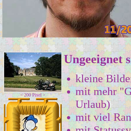
Ungeeignet s
kleine Bilde
mit mehr "G
< 200 Pixel >
Urlaub)
mit viel Ra
mit Statuss