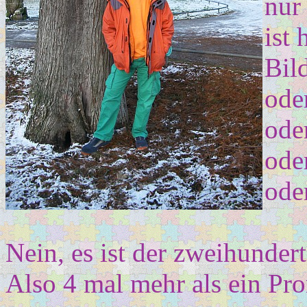
nur 
ist 
Bil
ode
ode
ode
oder
Nein, es ist der zweihundert
Also 4 mal mehr als ein Pro