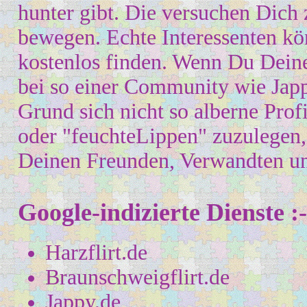
hunter gibt. Die versuchen Dich
bewegen. Echte Interessenten kö
kostenlos finden.
Wenn Du Deine 
bei so einer Community wie Jap
Grund sich nicht so alberne Pro
oder "feuchteLippen" zuzulegen,
Deinen Freunden, Verwandten un
Google-
i
ndizierte Dienste :-
Harzflirt.de
Braunschweigflirt.de
Jappy.de