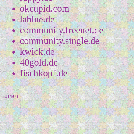
okcupid.com
lablue.de
community.freenet.de
community.single.de
kwick.de
40gold.de
fischkopf.de
2014/03