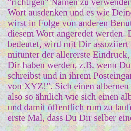
"richtigen" Namen zu verwenden.
Wort ausdenken und es wie Dei
wirst in Folge von anderen Benut
diesem Wort angeredet werden. D
bedeutet, wird mit Dir assoziiert
mitunter der allererste Eindruck
Dir haben werden, z.B. wenn Du 
schreibst und in ihrem Posteinga
von XYZ!". Sich einen albernen
also so ähnlich wie sich einen a
und damit öffentlich rum zu laufe
erste Mal, dass Du Dir selber ei