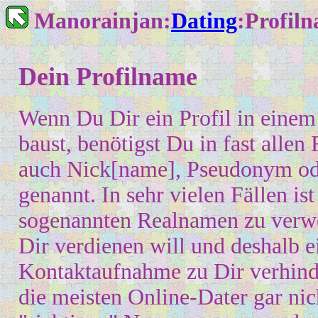
Manorainjan:
Dating
:
Profil
Dein Profilname
Wenn Du Dir ein Profil in einem
baust, benötigst Du in fast allen
auch Nick[name], Pseudonym od
genannt. In sehr vielen Fällen ist
sogenannten Realnamen zu verwe
Dir verdienen will und deshalb e
Kontaktaufnahme zu Dir verhind
die meisten Online-Dater gar nic