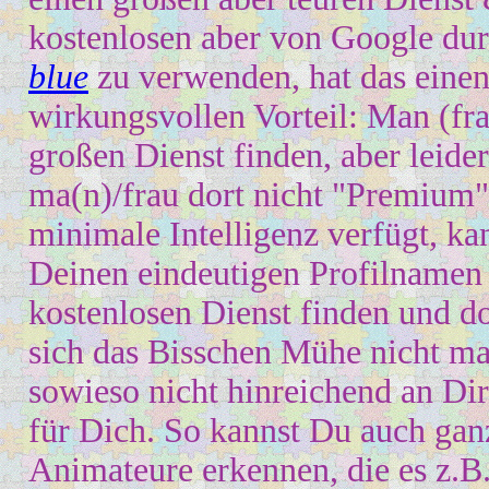
kostenlosen aber von Google du
blue
zu verwenden, hat das einen
wirkungsvollen Vorteil: Man (fr
großen
D
ienst finden, aber leide
ma(n)/fr
a
u dort nicht "Premium"
minimale
Intelligenz verfügt, ka
Deinen eindeutigen Profilname
k
ostenlosen
D
ienst finden und d
si
ch
das Bisschen Mühe nicht mac
sowieso nicht hi
nreichend an Dir 
für Dich. So kannst Du auch ganz
Animateure erkennen, die es z.B. 