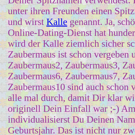
Deiner Spitznamen verwendest. 
unter ihren Fre
u
nden eine
n Spit
und wirst
Kalle
genannt. Ja, sch
Online-Dating-Dienst
hat hunder
wird der Kalle ziemlich sicher s
Zaubermaus ist schon vergeben
Zaubermaus2, Zaubermaus3, Za
Zaubermaus6, Zaubermaus7, Za
Zaubermaus10 sind auch schon ve
alle mal durch, damit
D
ir klar w
originell Dein Einfall war ;-) A
individualisierst Du Deinen Na
Geburtsjahr. Das ist nicht nur z