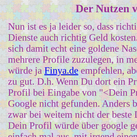
Der Nu
t
zen 
Nun ist es ja leider so, dass ric
D
ienste auch richtig Geld kosten
sich damit echt eine goldene Nase
mehrere Profile zuzulegen, in m
würde ja
Finya.de
emp
fehlen, ab
zu gut.
D.h. Wenn Du dort ein Pro
Profil bei Eingabe von
"<Dein P
Google nicht gefunden. Anders 
zwar bei weitem nicht der beste 
Dein Profil würde über google g
einfach mal aus, mit irgend ein