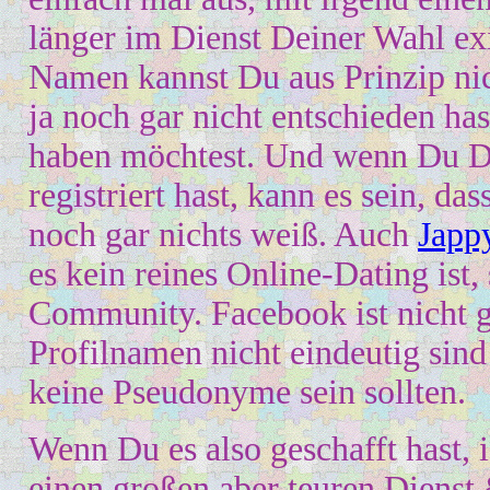
länger im Dienst Deiner
W
ahl ex
Namen kannst
D
u aus Prinzip n
ja n
o
ch gar nicht entschieden has
haben möchtest. Und wenn
D
u D
registriert hast, kann es sein, d
noch gar nichts weiß. Auch
Japp
es kein reines Online-Dating ist,
Community. Facebook ist nicht ge
Profilnamen nicht eindeuti
g sind
keine Pseudonyme sein sollten.
Wenn Du es also geschafft hast,
einen großen aber teuren Dienst