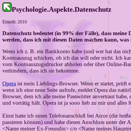
Psychologie.Aspekte.Datenschutz
Erstellt: 2010
Datenschutz bedeutet (in 99% der Fälle), dass meine
werden, dass ich mit diesen Daten machen kann, was i
Wenn ich z. B. ein Bankkonto habe (und wer hat das ni
Kontoauszug schicken, ob ich das will oder nicht. Ich ka
vom Kontoauszugsdrucker abholen oder über Online-Bankin
verhindern, dass ich sie bekomme.
Opera
ist mein Lieblings-Browser. Wenn er startet, prüft
wenn ich eine neue Seite aufrufe, meldet Opera das natür
Browser, dem ich alle meine Passwörter anvertraut habe, 
und vorrätig hält. Opera ist ja sooo lieb zu mir und alles fü
Einst hatte ich einen Telefonanschluß bei Arcor (die heiße
passieren können) und habe diesen Anschluss unter der A
<Name meiner Ex-Freundin> c/o <Name meines Hauptmi