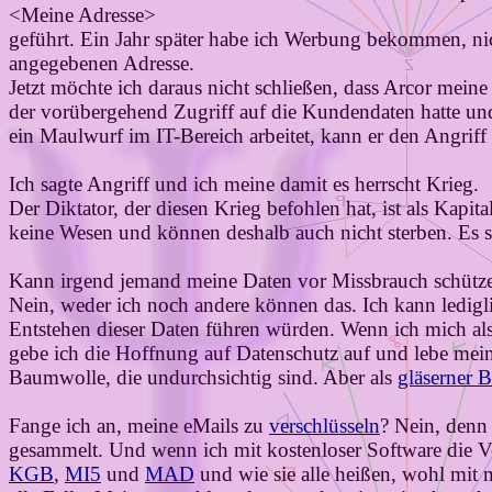
<Meine Adresse>
geführt. Ein Jahr später habe ich Werbung bekommen, nic
angegebenen Adresse.
Jetzt möchte ich daraus nicht schließen, dass Arcor meine
der vorübergehend Zugriff auf die Kundendaten hatte und
ein Maulwurf im IT-Bereich arbeitet, kann er den Angriff 
Ich sagte Angriff und ich meine damit es herrscht Krieg.
Der Diktator, der diesen Krieg befohlen hat, ist als Kapit
keine Wesen und können deshalb auch nicht sterben. Es s
Kann irgend jemand meine Daten vor Missbrauch schütz
Nein, weder ich noch andere können das. Ich kann ledigl
Entstehen dieser Daten führen würden. Wenn ich mich also
gebe ich die Hoffnung auf Datenschutz auf und lebe mein
Baumwolle, die undurchsichtig sind. Aber als
gläserner 
Fange ich an, meine eMails zu
verschlüsseln
? Nein, denn 
gesammelt. Und wenn ich mit kostenloser Software die V
KGB
,
MI5
und
MAD
und wie sie alle heißen, wohl mit 