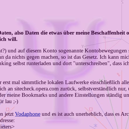
 Daten, also Daten die etwas über meine Beschaffenhei
ch will.
cht?) und auf diesem Konto sogenannte Kontobewegungen s
nn da nichts gegen machen, so ist das Gesetz. Ich kann mic
g selbst runterladen und dort "unterschreiben", dass ich 
 er erst mal sämmtliche lokalen Laufwerke einschließlich 
lich an sitecheck.opera.com zurück, selbstverständlich nur,
der meine Bookmarks und andere Einstellungen ständig unte
r lau ;-)
n jetzt
Vodaphone
und es ist auch unerheblich, dass es Ar
dresse:
eters>