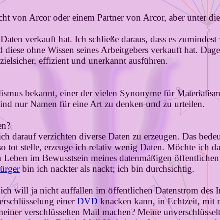
ht von Arcor oder einem Partner von Arcor, aber unter die
 Daten verkauft hat. Ich schließe daraus, dass es zumindes
 diese ohne Wissen seines Arbeitgebers verkauft hat. Dag
zielsicher, effizient und unerkannt ausführen.
alismus bekannt, einer der vielen Synonyme für Materialismu
ind nur Namen für eine Art zu denken und zu urteilen.
en?
ich darauf verzichten diverse Daten zu erzeugen. Das bede
 tot stelle, erzeuge ich relativ wenig Daten. Möchte ich d
 Leben im Bewusstsein meines datenmäßigen öffentlichen N
Bürger
bin ich nackter als nackt; ich bin durchsichtig.
ich will ja nicht auffallen im öffentlichen Datenstrom des 
erschlüsselung einer
DVD
knacken kann, in Echtzeit, mi
meiner verschlüsselten Mail machen? Meine unverschlüssel