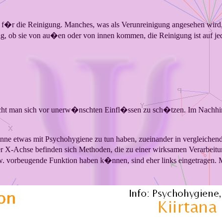
eit f�r die Reinigung. Manches, was als Verunreinigung angesehen wir
ig, ob sie von au�en oder von innen kommen, die Reinigung ist auf jed
sucht man sich vor unerw�nschten Einfl�ssen zu sch�tzen. Im Nachhi
Sinne etwas mit Psychohygiene zu tun haben, zueinander in vergleiche
r X-Achse befinden sich Methoden, die zu einer wirksamen Verarbeitun
w. vorbeugende Funktion haben k�nnen, sind eher links eingetragen. 