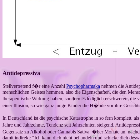
Antidepressiva
Stellvertretend f�r eine Anzahl
Psychopharmaka
nehmen die Antidepr
menschlichen Geistes hemmen, also die Eigenschaften, die den Mensch 
therapeutische Wirkung haben, sondern es lediglich erschweren, di
einer Illusion, so wie ganz junge Kinder die H�nde vor ihre Gesicht
In Deutschland ist die psychische Katastrophe in so fern komplett,
Jahre und Jahrzehnte, Tendenz seit Jahrzehnten steigend. Antidepre
Gegensatz zu Alkohol oder Cannabis Sativa, �ber Monate an, nachdem m
damit indirekt: "Ich kann dich nicht behandeln und schicke dich deswe