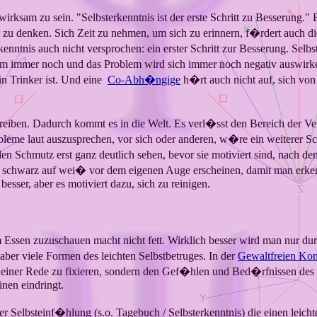
ksam zu sein. "Selbsterkenntnis ist der erste Schritt zu Besserung." E
r zu denken. Sich Zeit zu nehmen, um sich zu erinnern, f�rdert auch di
nntnis auch nicht versprochen: ein erster Schritt zur Besserung. Selbst
oblem immer noch und das Problem wird sich immer noch negativ auswirk
ein Trinker ist. Und eine
Co-Abh�ngige
h�rt auch nicht auf, sich von
 schreiben. Dadurch kommt es in die Welt. Es verl�sst den Bereich der
leme laut auszusprechen, vor sich oder anderen, w�re ein weiterer Sch
n den Schmutz erst ganz deutlich sehen, bevor sie motiviert sind, na
 schwarz auf wei� vor dem eigenen Auge erscheinen, damit man erkenn
ser, aber es motiviert dazu, sich zu reinigen.
eim Essen zuzuschauen macht nicht fett. Wirklich besser wird man nur 
aber viele Formen des leichten Selbstbetruges. In der
Gewaltfreien Ko
t einer Rede zu fixieren, sondern den Gef�hlen und Bed�rfnissen des
inen eindringt.
elbsteinf�hlung (s.o. Tagebuch / Selbsterkenntnis) die einen leichter