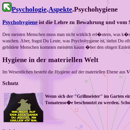
Psychologie
.
Aspekte
.Psychohygiene
Psychohygiene
ist die Lehre zu Bewahrung und vom S
Den meisten Menschen muss man nicht wirklich erl�utern, was k�rpe
waschen. Aber, fragst Du Leute, was Psychohygiene ist, siehst Du of
gebildete Menschen kommen meistens kaum �ber den obigen Einleitun
Hygiene in der materiellen Welt
Im Wesentlichen besteht die Hygiene auf der materiellen Ebene aus
V
Schutz
Wenn sich der "Grillmeister" im Garten ei
Tomatenso�e beschmutzt zu werden. Schutz