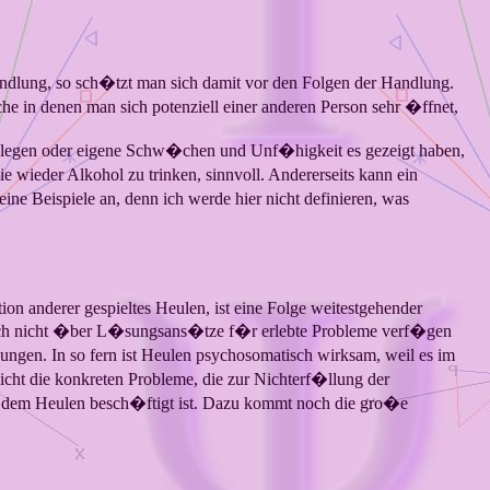
Handlung, so sch�tzt man sich damit vor den Folgen der Handlung.
che in denen man sich potenziell einer anderen Person sehr �ffnet,
 legen oder eigene Schw�chen und Unf�higkeit es gezeigt haben,
wieder Alkohol zu trinken, sinnvoll. Andererseits kann ein
ine Beispiele an, denn ich werde hier nicht definieren, was
tion anderer gespieltes Heulen, ist eine Folge weitestgehender
 noch nicht �ber L�sungsans�tze f�r erlebte Probleme verf�gen
en. In so fern ist Heulen psychosomatisch wirksam, weil es im
cht die konkreten Probleme, die zur Nichterf�llung der
it dem Heulen besch�ftigt ist. Dazu kommt noch die gro�e