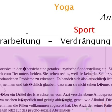
essiva in der �bersicht eine geradezu zynische Sonderstellung ein. Sie
vom Tier unterscheiden. Sie stehen rechts, weil sie keinerlei Schutz v
e vorhandenen Probleme zu erkennen. Es handelt sich also ausschlie
er nehmen und tats�chlich glauben, dass man sie nicht sehen k�nne, w
 als �ber ein Drittel der Erwachsenen vom Arzt verschriebene Antide
ssiva machen k�rperlich und geistig abh�ngig, genau wie Alkohol. Di
an die Pillen vollkommen abgesetzt hat. Der Arzt, der seiner Patienti
gen jetzt auf das psycho-soziale Abstellgleis."