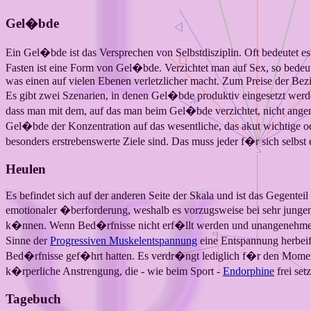
Gel�bde
Ein Gel�bde ist das Versprechen von Selbstdisziplin. Oft bedeutet e
Fasten ist eine Form von Gel�bde. Verzichtet man auf Sex, so bedeute
was einen auf vielen Ebenen verletzlicher macht. Zum Preise der Bez
Es gibt zwei Szenarien, in denen Gel�bde produktiv eingesetzt w
dass man mit dem, auf das man beim Gel�bde verzichtet, nicht angem
Gel�bde der Konzentration auf das wesentliche, das akut wichtige oder
besonders erstrebenswerte Ziele sind. Das muss jeder f�r sich selbst 
Heulen
Es befindet sich auf der anderen Seite der Skala und ist das Gegenteil
emotionaler �berforderung, weshalb es vorzugsweise bei sehr jung
k�nnen. Wenn Bed�rfnisse nicht erf�llt werden und unangenehme Ge
Sinne der
Progressiven Muskelentspannung
eine Entspannung herbeif
Bed�rfnisse gef�hrt hatten. Es verdr�ngt lediglich f�r den Moment
k�rperliche Anstrengung, die - wie beim Sport -
Endorphine
frei setz
Tagebuch