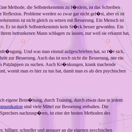
ine Methode, die Selbsterkenntnis zu f�rdern, ist das Schreiben
e Reflexion. Probleme werden so zwar gar nicht gel�st, aber es ist
erkenntnis ist nicht gleich zu setzen mit Besserung. Ein Mensch ist
en. Er ist durch Selbsterkenntnis kein St�ck besser geworden. Ein
 ihrem betrunkenen Mann schlagen zu lassen, nur weil sie erkannt hat,
 Verdr�ngung. Und was man einmal aufgeschrieben hat, so f�r sich,
ritt zur Besserung. Auch das ist noch nicht die Besserung, nur ein
ch dem Putzlappen zu suchen. Auch Kr�nkungen, krank machende
t, womit man es hier zu tun hat, damit man es als den psychischen
durch eigene Bem�hung, durch Training, durch etwas dass in jedem
mmunikation
sind viele Mittel zur Besserung enthalten. Die
 Sprechers nachzusp�ren, ist eine der besten Methoden des
, billiger, schneller und genauer an die eigenen psychischen