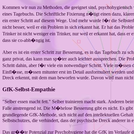
Kommen wir nun zu Methoden, die geeignet sind, psychohygienisch wir
eines Tagebuchs. Die Schriftliche Fixierung n�tigt einen dazu, klare
ein erster Schritt auf diesem Wege. Und mehr wurde f�r die Selbsterke
nicht besser, weil er ein Problem in sich erkannt hat. Er hat das Pr
Trinker ist nicht weniger ein Trinker, nur weil er erkannt hat, dass er 
dass sie co-abh�ngig ist.
Aber es ist ein erster Schritt zur Besserung, es in das Tagebuch zu
ganz privat, das kann man sp�ter auch leichter aussprechen. Die Prob
Schritt dahin, aber f�r viele ein notwendiger Schritt. Viele m�sse
Einfl�sse, m�ssen mitunter erst im Detail ausformuliert werden und
Dreck erkennt, mit dem man beworfen wurde. Davon wird man nicht bes
GfK-Selbst-Empathie
"Selber essen macht fett." Selber trainieren macht stark. Anderen b
Falle anstrengend ist. Die M�helose Besserung gibt es nicht. Es gibt 
grundlegende GfK-Methode, sich nicht auf den intellektuellen Gehal
Selbstschutzes, die verhindert, dass der psychische Dreck anderer in e
Das gr��te Potenzial zur Psychohygiene hat die GfK im Verlaufe der S