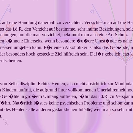
s, auf eine Handlung dauerhaft zu verzichten. Verzichtet man auf die 
t das i.d.R. den Verzicht auf bestimmte, sehr intime Beziehungen, sol
iehungen, auf die man verzichtet, bekommt man also eine Art Schutz.
erden k�nnen: Einerseits, wenn besondere �u�ere Umst�nde es nahe
essen umgehen kann. F�r einen Alkoholiker ist also das Gel�bde, nie 
 besonders hoch gesteckte Ziel hilfreich sein. Daf�r gebe ich jetzt ke
entscheiden.
 von Selbstdisziplin. Echtes Heulen, also nicht absichtlich zur Manipula
en Kindern auftritt, die aufgrund ihrer vollkommenen Unerfahrenheit
f�hle in gro�em Umfang auftreten, f�hrt das i.d.R. zu Verspannung
�hrt. Nat�rlich l�st es keine psychischen Probleme und schon gar ni
 des Heulens alle anderen gedanklichen Inhalte, weil man so sehr m
t.