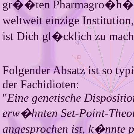
gr��ten Pharma­gro�h�ndl
weltweit einzige Institu­tio
ist Dich gl�cklich zu mach
Folgender Absatz ist so typ
der Fachidioten:
"
Eine genetische Dispositio
erw�hnten Set-Point-Theor
angesprochen ist, k�nnte p