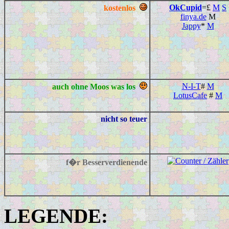
Ok
Cupid
=£
M
S
kostenlos
finya.de
M
Jappy
*
M
N-I-T
#
M
auch ohne Moos was los
LotusCafe
#
M
nicht so teuer
f�r Besserverdienende
LEGENDE: