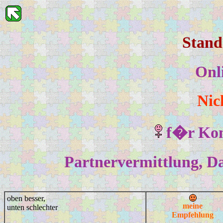
Stand
Onl
Nic
f�r
Kon
Partnervermittlung, Da
oben besser,
meine
unten schlechter
Empfehlung