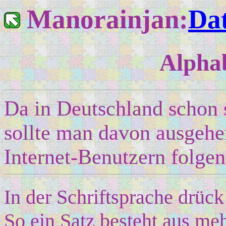
Manorainjan:
Da
Alphab
Da in Deutschland schon 
sollte man davon ausgehe
Internet-Benutzern folgen
In der Schriftsprache drüc
So ein Satz besteht aus me