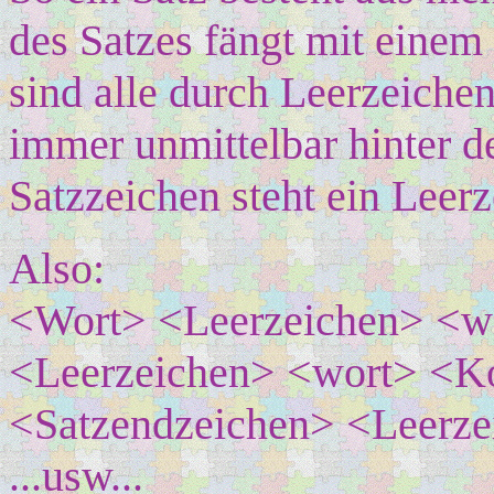
des Satzes fängt mit eine
sind alle durch Leerzeichen
immer unmittelbar hinter d
Satzzeichen steht ein Leerz
Also:
<Wort> <Leerzeichen> <w
<Leerzeichen> <wort> <
<Satzendzeichen> <Leerze
...usw...