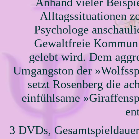
Anhand vieler Beispi
Alltagssituationen ze
Psychologe anschauli
Gewaltfreie Kommuni
gelebt wird. Dem aggr
Umgangston der »Wolfssp
setzt Rosenberg die ac
einfühlsame »Giraffens
en
3 DVDs, Gesamtspieldauer