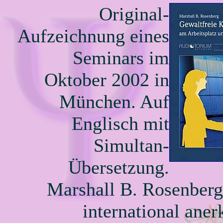
Original-
Aufzeichnung eines
Seminars im
Oktober 2002 in
München. Auf
Englisch mit
Simultan-
Übersetzung.
Marshall B. Rosenberg 
international aner