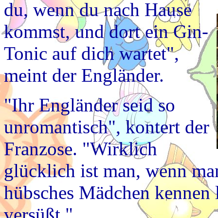
du, wenn du nach Hause
kommst, und dort ein Gin-
Tonic auf dich wartet",
meint der Engländer.
"Ihr Engländer seid so
unromantisch", kontert der
Franzose. "Wirklich
glücklich ist man, wenn man
hübsches Mädchen kennen le
versüßt."