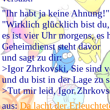
"Ihr habt ja keine Ahnung!"
"Wirklich glücklich bist du
es ist vier Uhr morgens, es
Geheimdienst steht davor
und sagt zu dir:
>Igor Zhrkovski, Sie sind v
und du bist in der Lage zu 
>Tut mir leid, Igor Zhrkov
aus:
Da lacht der Erleuchtet